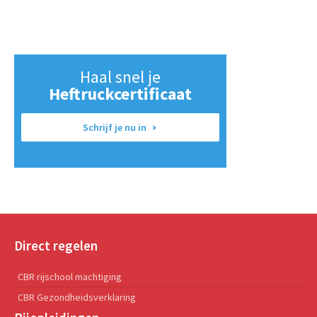
Haal snel je
Heftruckcertificaat
Schrijf je nu in
Direct regelen
CBR rijschool machtiging
CBR Gezondheidsverklaring