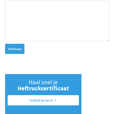
Verstuur
Haal snel je
Heftruckcertificaat
Schrijf je nu in