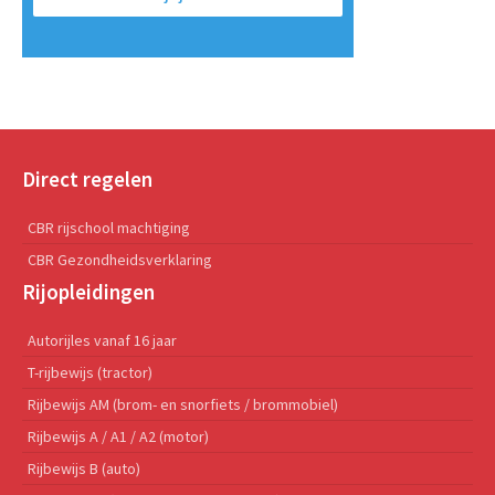
Direct regelen
CBR rijschool machtiging
CBR Gezondheidsverklaring
Rijopleidingen
Autorijles vanaf 16 jaar
T-rijbewijs (tractor)
Rijbewijs AM (brom- en snorfiets / brommobiel)
Rijbewijs A / A1 / A2 (motor)
Rijbewijs B (auto)