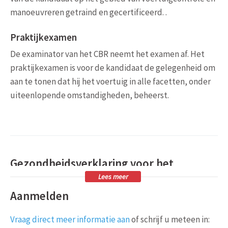
manoeuvreren getraind en gecertificeerd. .
Praktijkexamen
De examinator van het CBR neemt het examen af. Het
praktijkexamen is voor de kandidaat de gelegenheid om
aan te tonen dat hij het voertuig in alle facetten, onder
uiteenlopende omstandigheden, beheerst.
Gezondheidsverklaring voor het
praktijkexamen
Lees meer
Aanmelden
U heeft een gezondheidsverklaring nodig om het
praktijkexamen te kunnen aanvragen. Hiervoor moet u
Vraag direct meer informatie aan
of schrijf u meteen in:
worden gekeurd door een arts. Dit mag niet uw eigen