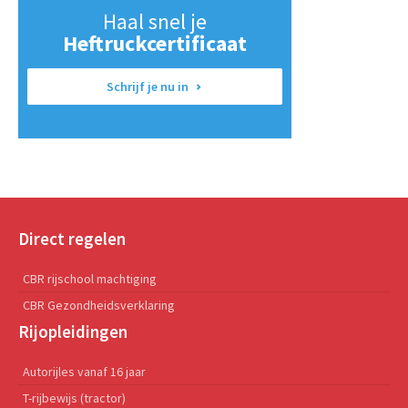
Haal snel je
Heftruckcertificaat
Schrijf je nu in
Direct regelen
CBR rijschool machtiging
CBR Gezondheidsverklaring
Rijopleidingen
Autorijles vanaf 16 jaar
T-rijbewijs (tractor)