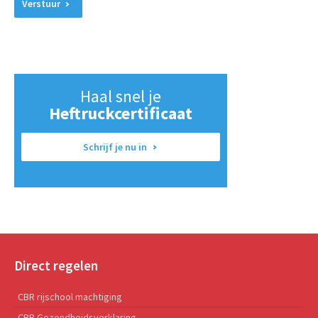
Verstuur
Haal snel je
Heftruckcertificaat
Schrijf je nu in
Direct regelen
CBR rijschool machtiging
CBR Gezondheidsverklaring