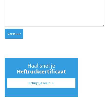
Verstuur
Haal snel je
Heftruckcertificaat
Schrijf je nu in