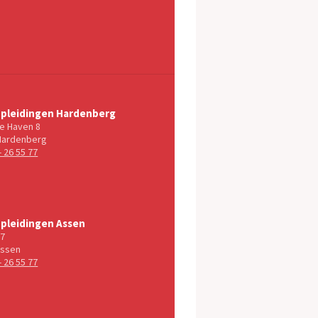
Opleidingen Hardenberg
e Haven 8
Hardenberg
- 26 55 77
Opleidingen Assen
17
Assen
- 26 55 77