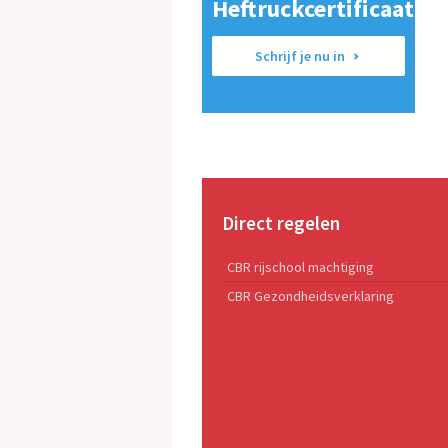
Heftruckcertificaat
Schrijf je nu in
Direct regelen
CBR rijschool machtiging
CBR Gezondheidsverklaring