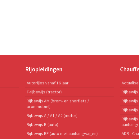
Rijopleidingen
Chauff
Autorijles vanaf 16 jaar
Actualis
T-rijbewijs (tractor)
Rijbewijs
Rijbewijs AM (brom- en snorfiets /
Rijbewij
brommobiel)
Rijbewijs
Rijbewijs A / A1 / A2 (motor)
Rijbewijs
Rijbewijs B (auto)
aanhange
Rijbewijs BE (auto met aanhangwagen)
ADR - Cha