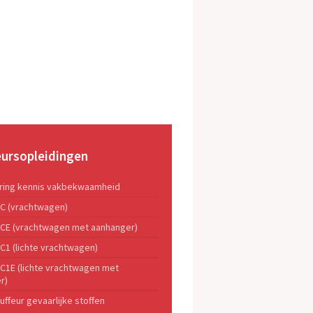
eursopleidingen
ering kennis vakbekwaamheid
 C (vrachtwagen)
s CE (vrachtwagen met aanhanger)
 C1 (lichte vrachtwagen)
 C1E (lichte vrachtwagen met
r)
uffeur gevaarlijke stoffen