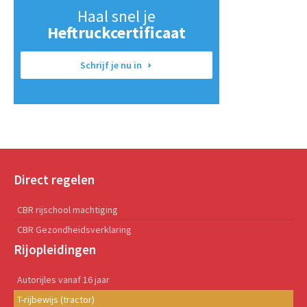
Haal snel je
Heftruckcertificaat
Schrijf je nu in
Direct regelen
CBR rijschool machtiging
CBR Gezondheidsverklaring
Rijopleidingen
Autorijles vanaf 16 jaar
T-rijbewijs (tractor)