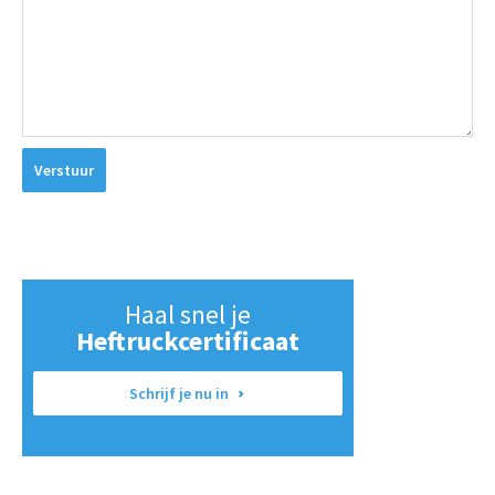
Verstuur
Haal snel je
Heftruckcertificaat
Schrijf je nu in